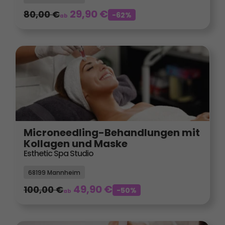
29,90
€
80,00
€
-62%
ab
Microneedling-Behandlungen mit
Kollagen und Maske
Esthetic Spa Studio
68199 Mannheim
49,90
€
100,00
€
-50%
ab