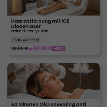
Haarentfernung mit ICE
Diodenlaser
Nefertiti Beauty Balon
65185 Wiesbaden
44,90
€
90,00
€
-50%
ab
60 Minuten Microneedling Anti