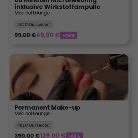
60 Minuten Microneedling
inklusive Wirkstoffampulle
Medical Lounge
40217 Düsseldorf
49,90
€
99,00
€
-49%
Permanent Make-up
Medical Lounge
40217 Düsseldorf
129,00
€
390,00
€
-66%