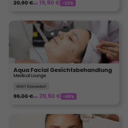
15,90
€
20,90
€
-23%
ab
Aqua Facial Gesichtsbehandlung
Medical Lounge
40217 Düsseldorf
39,90
€
99,00
€
-59%
ab