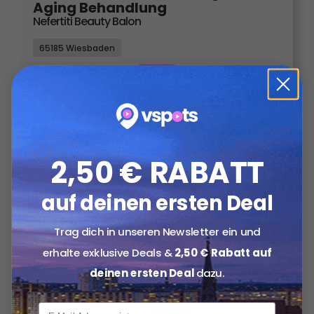
Aging Behandlung
Nefertiti Beauty Balon
65185 Wiesbaden
49,50
€
99,00
€
-50%
2,50 € RABATT
auf deinen ersten Deal
Trag dich in unseren Newsletter ein und
Wimpern-Lifting inkl. Färben
Nefertiti Beauty Balon
erhalte exklusive Deals &
2,50 € Rabatt auf
deinen ersten Deal
dazu.
65185 Wiesbaden
29,50
€
59,00
€
-50%
ab
xxx