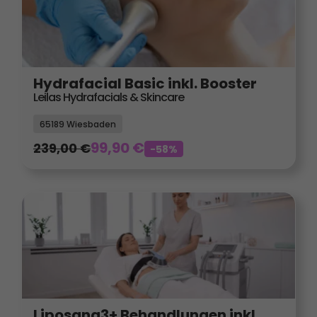
Hydrafacial Basic inkl. Booster
Leilas Hydrafacials & Skincare
65189 Wiesbaden
99,90
€
239,00
€
-58%
Liposana3+ Behandlungen inkl.