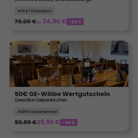
40547 Düsseldorf
34,90
€
70,00
€
-50%
ab
50€ GE-Wölbe Wertgutschein
Gewölbe Gelsenkirchen
45899 Gelsenkirchen
29,90
€
50,00
€
-40%