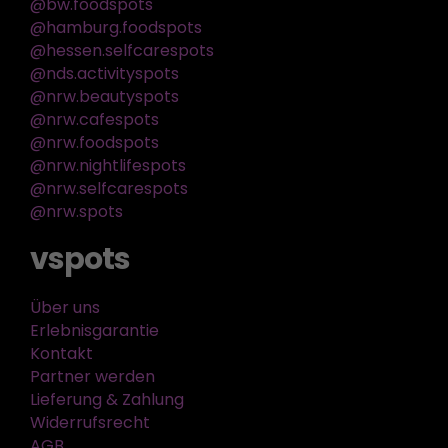
@bw.foodspots
@hamburg.foodspots
@hessen.selfcarespots
@nds.activityspots
@nrw.beautyspots
@nrw.cafespots
@nrw.foodspots
@nrw.nightlifespots
@nrw.selfcarespots
@nrw.spots
vspots
Über uns
Erlebnisgarantie
Kontakt
Partner werden
Lieferung & Zahlung
Widerrufsrecht
AGB