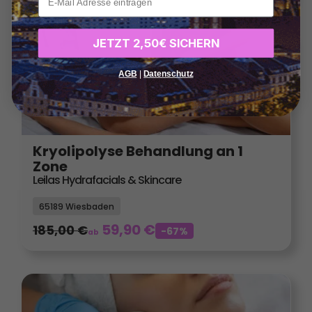
JETZT 2,50€ SICHERN
AGB
|
Datenschutz
Kryolipolyse Behandlung an 1
Zone
Leilas Hydrafacials & Skincare
65189 Wiesbaden
59,90
€
185,00
€
-67%
ab