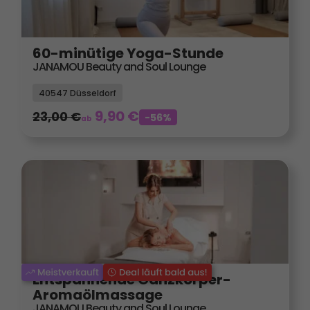
60-minütige Yoga-Stunde
JANAMOU Beauty and Soul Lounge
40547 Düsseldorf
9,90
€
23,00
€
-56%
ab
Entspannende Ganzkörper-
Aromaölmassage
JANAMOU Beauty and Soul Lounge