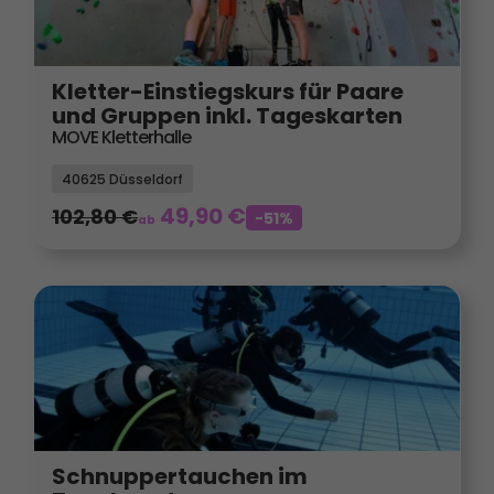
Kletter-Einstiegskurs für Paare
und Gruppen inkl. Tageskarten
MOVE Kletterhalle
40625 Düsseldorf
49,90
€
102,80
€
-51%
ab
Schnuppertauchen im