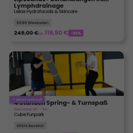
Lymphdrainage
Leilas Hydrafacials & Skincare
65189 Wiesbaden
119,90
€
249,00
€
-51%
ab
4 Stunden Spring- & Turnspaß
Einlösbar Mi. - So.
Cube Funpark
65614 Beselich