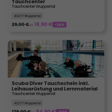
Tauchcenter
Tauchcenter Wuppertal
42277 Wuppertal
18,90
€
29,00
€
-34%
ab
Scuba Diver Tauchschein inkl.
Leihausrüstung und Lernmaterial
Tauchcenter Wuppertal
42277 Wuppertal
84,90
€
179,00
€
-52%