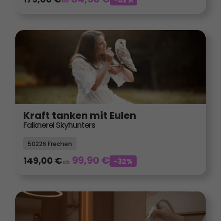
ab
Kraft tanken mit Eulen
Falknerei Skyhunters
50226 Frechen
99,90
€
149,00
€
-32%
ab