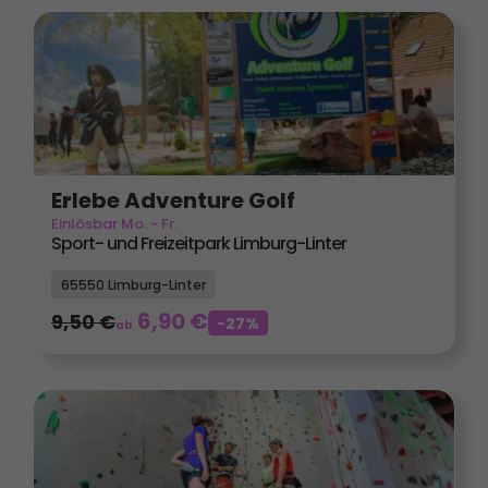
Erlebe Adventure Golf
Einlösbar Mo. - Fr.
Sport- und Freizeitpark Limburg-Linter
65550 Limburg-Linter
6,90
€
9,50
€
-27%
ab