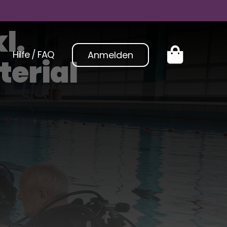
l.
Hilfe / FAQ
Anmelden
erial