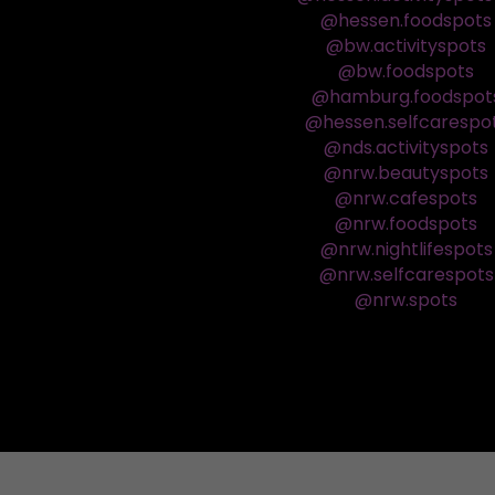
@hessen.foodspots
@bw.activityspots
@bw.foodspots
@hamburg.foodspot
@hessen.selfcarespo
@nds.activityspots
@nrw.beautyspots
@nrw.cafespots
@nrw.foodspots
@nrw.nightlifespots
@nrw.selfcarespots
@nrw.spots