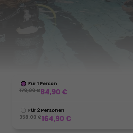
Für 1 Person
179,00
€
84,90
€
Für 2 Personen
358,00
€
164,90
€