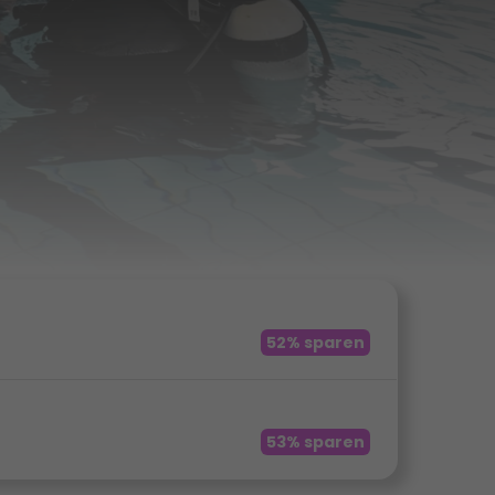
52% sparen
53% sparen