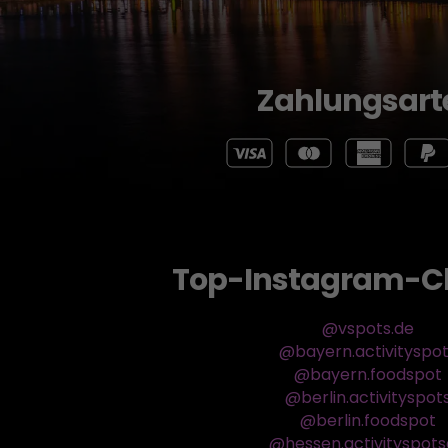
Zahlungsart
Top-Instagram-C
@vspots.de
@bayern.activityspo
@bayern.foodspot
@berlin.activityspot
@berlin.foodspot
@hessen.activityspot