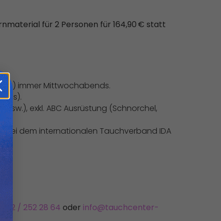
nmaterial für 2 Personen für 164,90 € statt
inuten) immer Mittwochabends.
reis).
r usw.), exkl. ABC Ausrüstung (Schnorchel,
bühr bei dem internationalen Tauchverband IDA
202 / 252 28 64
oder
info@tauchcenter-