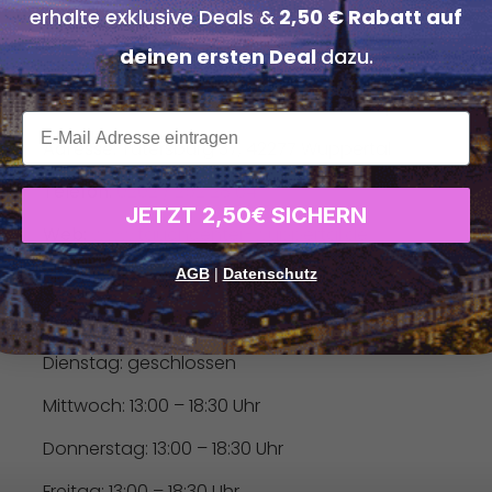
erhalte exklusive Deals &
2,50 € Rabatt auf
Dieses Angebot ist nicht mit anderen Aktionen oder 
deinen ersten Deal
dazu.
Terminabsage bis mind. 24 Stunden im Voraus.
Bei Nichteinhalten des Termins oder verspäteter Absa
xxx
Adresse:
Tütersburg 37, 42277 Wuppertal
Telefon:
0202 / 252 28 64
JETZT 2,50€ SICHERN
Web:
www.tauchcenter-wuppertal.de
AGB
|
Datenschutz
Öffnungszeiten:
Montag: 13:00 – 18:30 Uhr
Dienstag: geschlossen
Mittwoch: 13:00 – 18:30 Uhr
Donnerstag: 13:00 – 18:30 Uhr
Freitag: 13:00 – 18:30 Uhr