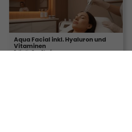
Aqua Facial inkl. Hyaluron und
Vitaminen
Esthetic Spa Studio
68199 Mannheim
49,90
€
99,00
€
-49%
ab