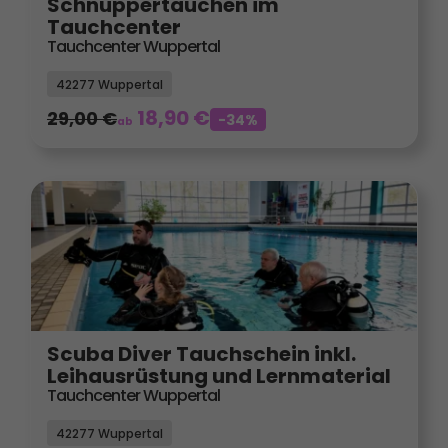
Schnuppertauchen im
Tauchcenter
Tauchcenter Wuppertal
42277 Wuppertal
18,90
€
29,00
€
-34%
ab
Scuba Diver Tauchschein inkl.
Leihausrüstung und Lernmaterial
Tauchcenter Wuppertal
42277 Wuppertal