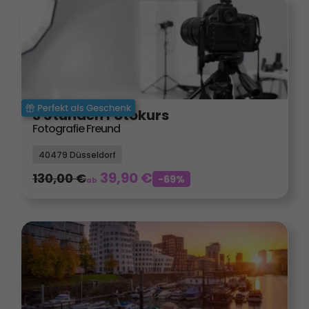
3 Stunden Fotokurs
Fotografie Freund
40479 Düsseldorf
39,90
€
130,00
€
-69%
ab