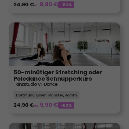
9,90
€
24,90
€
-60%
ab
50-minütiger Stretching oder
Poledance Schnupperkurs
Tanzstudio VI-Dance
Dortmund, Essen, Münster, Hamm
9,90
€
24,90
€
-60%
ab