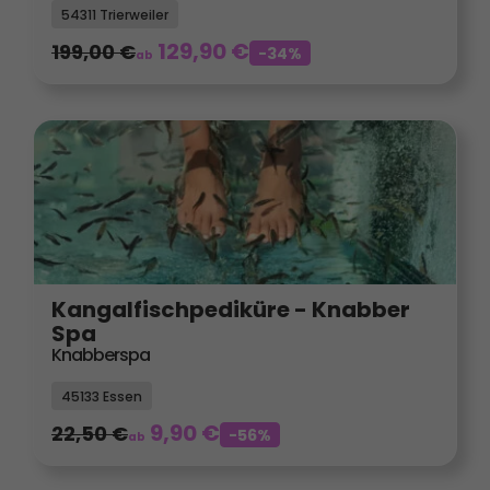
54311 Trierweiler
129,90
€
199,00
€
-34%
ab
Kangalfischpediküre - Knabber
Spa
Knabberspa
45133 Essen
9,90
€
22,50
€
-56%
ab