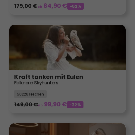
84,90
€
179,00
€
-52%
ab
Kraft tanken mit Eulen
Falknerei Skyhunters
50226 Frechen
99,90
€
149,00
€
-32%
ab