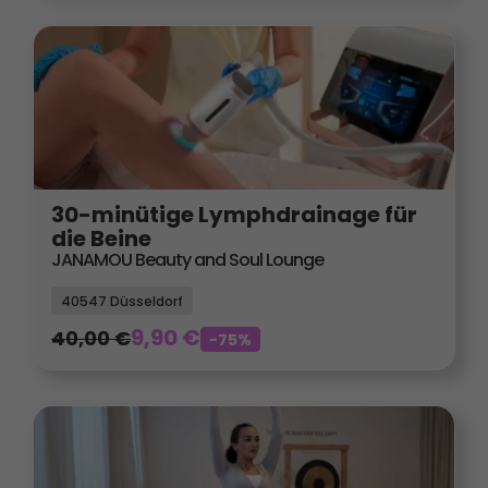
30-minütige Lymphdrainage für
die Beine
JANAMOU Beauty and Soul Lounge
40547 Düsseldorf
9,90
€
40,00
€
-75%