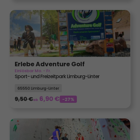
Erlebe Adventure Golf
Einlösbar Mo. - Fr.
Sport- und Freizeitpark Limburg-Linter
65550 Limburg-Linter
6,90
€
9,50
€
-27%
ab