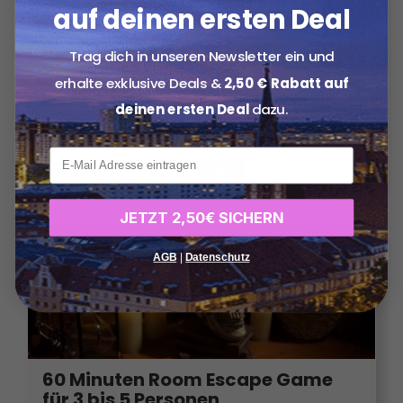
auf deinen ersten Deal
60 Minuten Escape-Room-
Trag dich in unseren Newsletter ein und
Abenteuer für 2 Personen
erhalte exklusive Deals &
2,50 € Rabatt auf
Einlösbar Mo.-Do.
Sinister Rooms | Escape Room
deinen ersten Deal
dazu.
33647 Bielefeld
xxx
54,90
€
90,00
€
-39%
ab
JETZT 2,50€ SICHERN
AGB
|
Datenschutz
60 Minuten Room Escape Game
für 3 bis 5 Personen