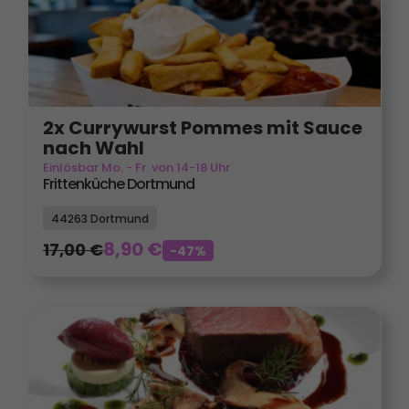
2x Currywurst Pommes mit Sauce
nach Wahl
Einlösbar Mo. - Fr. von 14-18 Uhr
Frittenküche Dortmund
44263 Dortmund
8,90
€
17,00
€
-47%