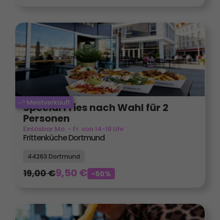
Special Fries nach Wahl für 2
Personen
Einlösbar Mo. - Fr. von 14-18 Uhr
Frittenküche Dortmund
44263 Dortmund
9,50
€
19,00
€
-50%