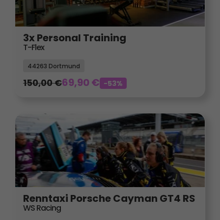
3x Personal Training
T-Flex
44263 Dortmund
69,90
€
150,00
€
-53%
Renntaxi Porsche Cayman GT4 RS
WS Racing