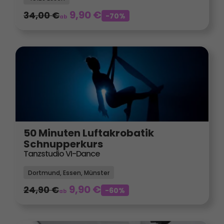
9,90
€
34,00
€
-70%
ab
50 Minuten Luftakrobatik
Schnupperkurs
Tanzstudio VI-Dance
Dortmund, Essen, Münster
9,90
€
24,90
€
-60%
ab