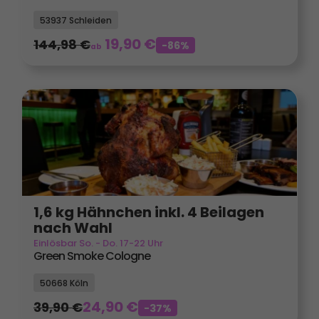
53937 Schleiden
19,90
€
144,98
€
-86%
ab
1,6 kg Hähnchen inkl. 4 Beilagen
nach Wahl
Einlösbar So. - Do. 17-22 Uhr
Green Smoke Cologne
50668 Köln
24,90
€
39,90
€
-37%