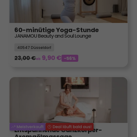
60-minütige Yoga-Stunde
JANAMOU Beauty and Soul Lounge
40547 Düsseldorf
9,90
€
23,00
€
-56%
ab
Entspannende Ganzkörper-
Aromaölmassage