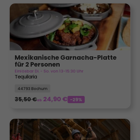
Mexikanische Garnacha-Platte
für 2 Personen
Einlösbar Di. - So. von 13-15:30 Uhr
Tequilaria
44793 Bochum
24,90
€
35,50
€
-29%
ab