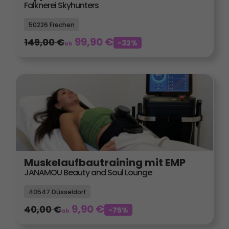
Falknerei Skyhunters
50226 Frechen
99,90
€
149,00
€
-32%
ab
Muskelaufbautraining mit EMP
JANAMOU Beauty and Soul Lounge
40547 Düsseldorf
9,90
€
40,00
€
-75%
ab