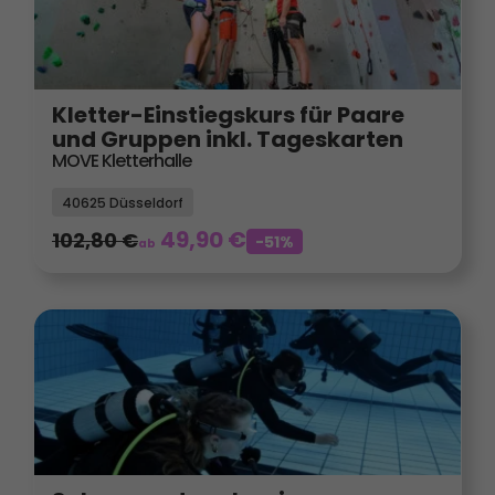
Kletter-Einstiegskurs für Paare
und Gruppen inkl. Tageskarten
MOVE Kletterhalle
40625 Düsseldorf
49,90
€
102,80
€
-51%
ab