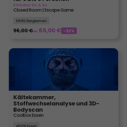
Einlösbar Sa. & So.
Closed Room | Escape Game
59192 Bergkamen
65,00
€
96,00
€
-32%
ab
Kältekammer,
Stoffwechselanalyse und 3D-
Bodyscan
Coolbox Essen
45128 Essen