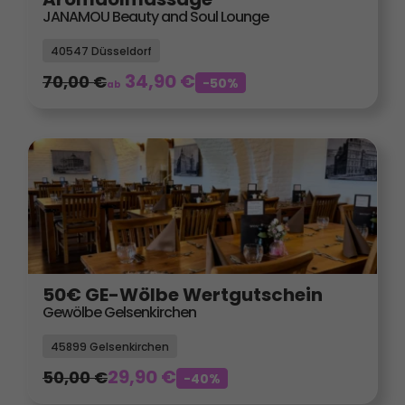
JANAMOU Beauty and Soul Lounge
40547 Düsseldorf
34,90
€
70,00
€
-50%
ab
50€ GE-Wölbe Wertgutschein
Gewölbe Gelsenkirchen
45899 Gelsenkirchen
29,90
€
50,00
€
-40%