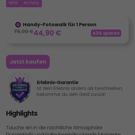
NRW
Activity
Handy-Fotowalk für 1 Person
79,00
€
44,90
€
43% sparen
Jetzt kaufen
Erlebnis-Garantie
Ist dein Erlebnis anders als beschrieben,
bekommst du dein Geld zurück!
Highlights
Tauche ein in die nächtliche Atmosphäre
Düsseldorfs und halte beeindruckende Momente