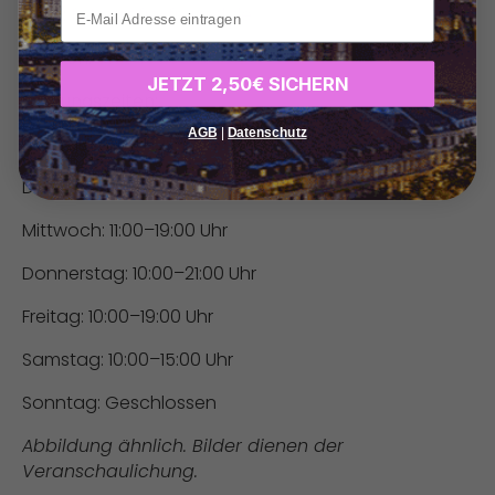
xxx
Web:
fotografie-freund.de
Telefon:
01794770643
JETZT 2,50€ SICHERN
Öffnungszeiten:
AGB
|
Datenschutz
Montag: 10:00–19:00 Uhr
Dienstag: 10:00–21:00 Uhr
Mittwoch: 11:00–19:00 Uhr
Donnerstag: 10:00–21:00 Uhr
Freitag: 10:00–19:00 Uhr
Samstag: 10:00–15:00 Uhr
Sonntag: Geschlossen
Abbildung ähnlich. Bilder dienen der
Veranschaulichung.