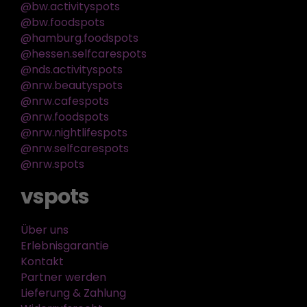
@bw.activityspots
@bw.foodspots
@hamburg.foodspots
@hessen.selfcarespots
@nds.activityspots
@nrw.beautyspots
@nrw.cafespots
@nrw.foodspots
@nrw.nightlifespots
@nrw.selfcarespots
@nrw.spots
vspots
Über uns
Erlebnisgarantie
Kontakt
Partner werden
Lieferung & Zahlung