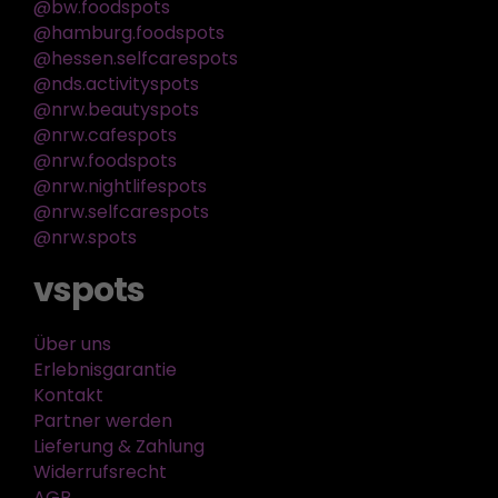
@bw.foodspots
@hamburg.foodspots
@hessen.selfcarespots
@nds.activityspots
@nrw.beautyspots
@nrw.cafespots
@nrw.foodspots
@nrw.nightlifespots
@nrw.selfcarespots
@nrw.spots
vspots
Über uns
Erlebnisgarantie
Kontakt
Partner werden
Lieferung & Zahlung
Widerrufsrecht
AGB