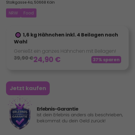
Stolkgasse 4a, 50668 Köln
NRW
Food
1,6 kg Hähnchen inkl. 4 Beilagen nach
Wahl
Genießt ein ganzes Hähnchen mit Beilagen!
39,90
€
24,90
€
37% sparen
Jetzt kaufen
Erlebnis-Garantie
Ist dein Erlebnis anders als beschrieben,
bekommst du dein Geld zurück!