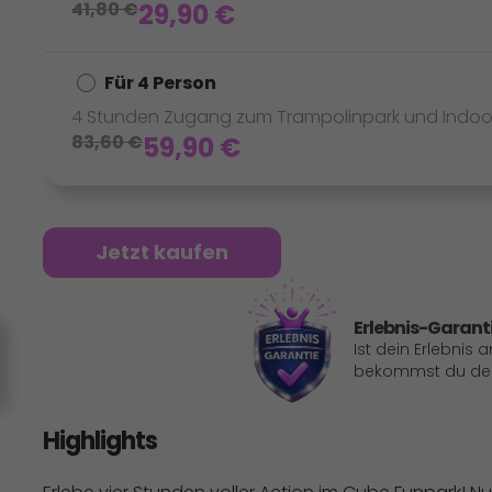
41,80
€
29,90
€
Für 4 Person
4 Stunden Zugang zum Trampolinpark und Indoor
83,60
€
59,90
€
Jetzt kaufen
Erlebnis-Garant
Ist dein Erlebnis 
bekommst du dein
Highlights