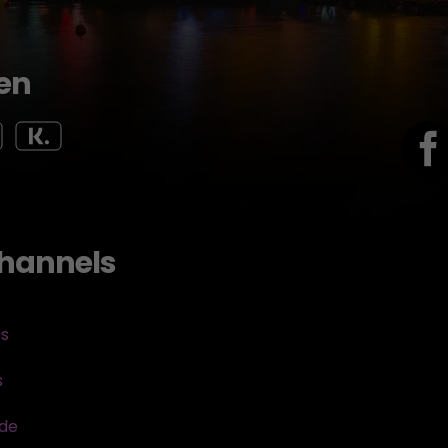
en
hannels
ts
s
sde