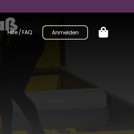
aß
Hilfe / FAQ
Anmelden