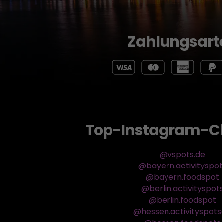
Zahlungsart
Top-Instagram-C
@vspots.de
@bayern.activityspo
@bayern.foodspot
@berlin.activityspot
@berlin.foodspot
@hessen.activityspot