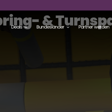
pring- & Turnsp
Deals
Bundesländer
Partner werden