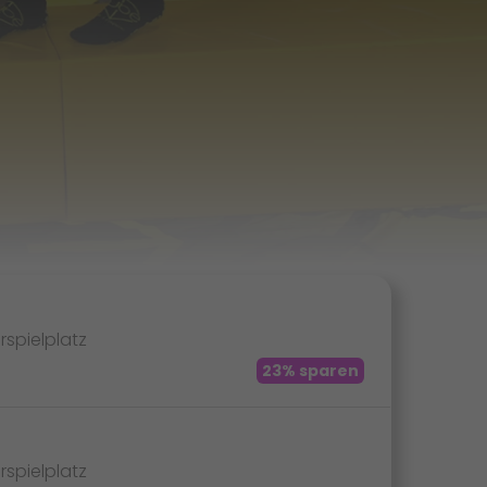
spielplatz
23% sparen
spielplatz