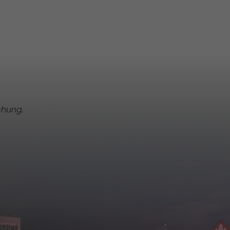
chung.