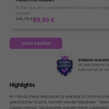
Fleisch mit Dessert
Wähle aus den verschiedenen Mezé Menüs-vegetari
Dessert.
140,70
€
89,90
€
Jetzt kaufen
Erlebnis-Garant
Ist dein Erlebnis 
bekommst du dein
Highlights
Im Yamas mezé restaurant & weinbar in Dortmund er
griechischen Küche. Serviert werden Mezédes – kleine
Tapas-Format. Die Gerichte werden frisch zubereitet