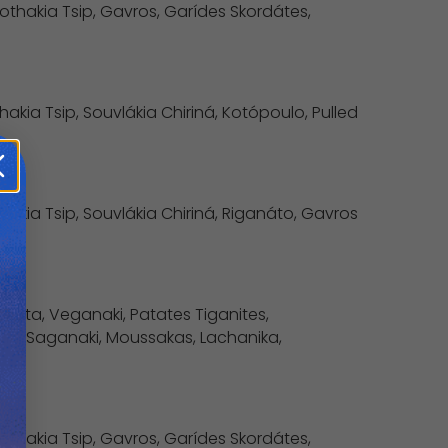
okothakia Tsip, Gavros, Garídes Skordátes,
thakia Tsip, Souvlákia Chiriná, Kotópoulo, Pulled
thakia Tsip, Souvlákia Chiriná, Riganáto, Gavros
 Salata, Veganaki, Patates Tiganites,
atiki, Saganaki, Moussakas, Lachanika,
okothakia Tsip, Gavros, Garídes Skordátes,