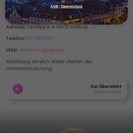
AGB
|
Datenschutz
Die Einlösung des Gutscheins ist ausschließlich bei
Vorlage möglich.
Adresse:
Oberlippe 4, 45731 Waltrop
Telefon:
01728850971
Web:
vivamos-alpaka.de
Abbildung ähnlich. Bilder dienen der
Veranschaulichung.
Zur Übersicht
Activity in NRW