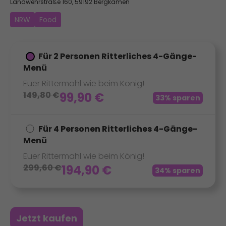
Landwehrstraße 160, 59192 Bergkamen
NRW
Food
Für 2 Personen Ritterliches 4-Gänge-
Menü
Euer Rittermahl wie beim König!
149,80
€
99,90
€
33% sparen
Für 4 Personen Ritterliches 4-Gänge-
Menü
Euer Rittermahl wie beim König!
299,60
€
194,90
€
34% sparen
Jetzt kaufen