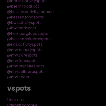
@berlin.activityspots
@berlin.foodspot
@hessen.activityspotsde
@hessen.foodspots
@bw.activityspots
@bw.foodspots
@hamburg.foodspots
@hessen.selfcarespots
@nds.activityspots
@nrw.beautyspots
@nrw.cafespots
@nrw.foodspots
@nrw.nightlifespots
@nrw.selfcarespots
@nrw.spots
vspots
Über uns
Erlebnisgarantie