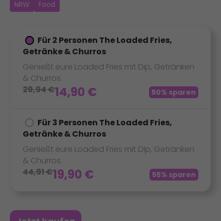
NRW
Food
Für 2 Personen The Loaded Fries,
Getränke & Churros
Genießt eure Loaded Fries mit Dip, Getränken
& Churros.
29,94
€
14,90
€
50% sparen
Für 3 Personen The Loaded Fries,
Getränke & Churros
Genießt eure Loaded Fries mit Dip, Getränken
& Churros.
44,91
€
19,90
€
55% sparen