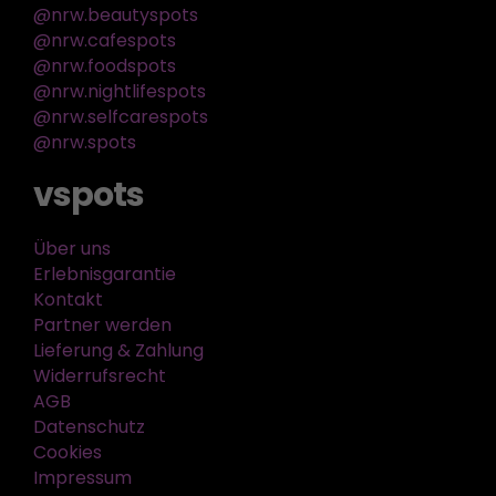
@nrw.beautyspots
@nrw.cafespots
@nrw.foodspots
@nrw.nightlifespots
@nrw.selfcarespots
@nrw.spots
vspots
Über uns
Erlebnisgarantie
Kontakt
Partner werden
Lieferung & Zahlung
Widerrufsrecht
AGB
Datenschutz
Cookies
Impressum