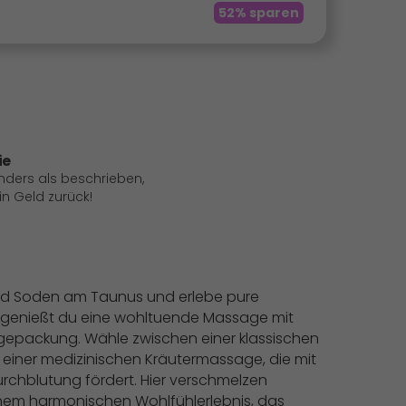
52% sparen
ie
anders als beschrieben,
 Geld zurück!
in Bad Soden am Taunus und erlebe pure
 genießt du eine wohltuende Massage mit
gepackung. Wähle zwischen einer klassischen
iner medizinischen Kräutermassage, die mit
rchblutung fördert. Hier verschmelzen
einem harmonischen Wohlfühlerlebnis, das