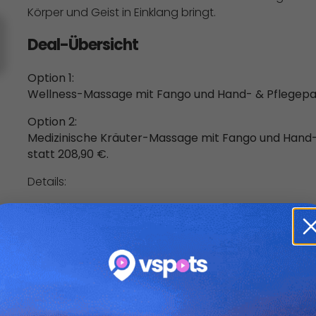
Körper und Geist in Einklang bringt.
Deal-Übersicht
Option 1:
Wellness-Massage mit Fango und Hand- & Pflegepacku
Option 2:
Medizinische Kräuter-Massage mit Fango und Hand- 
statt 208,90 €.
Details:
Zu der Anwendung erhält du ein Geschenk aus der ei
Körperpflegeprodukten.
Massage Auswahl aus: Wellness (sanft), Medical-Welln
Min.
Medizinische Kräuter-Massage: mit ausgewählten Kr
Dauer 60 Min.