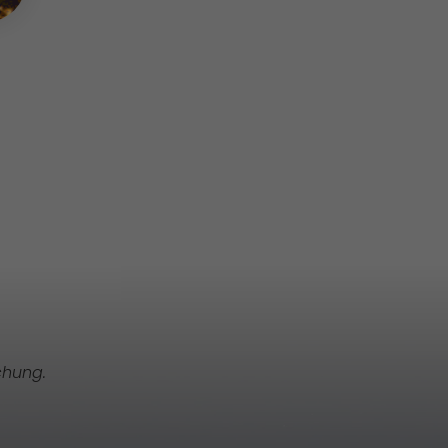
chung.