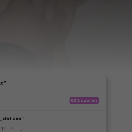
xe“
52% sparen
 „de Luxe“
gepackung.