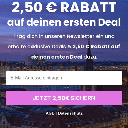
2,50 € RABATT
Seifen-Fußbad: Entgiftungsorgane werden angeregt 
Seifenflocken/Salze. Dauer 30 Min.
auf deinen ersten Deal
Nachruhe: Pflegepackung für Hände & Füße: Dauer 3
Trag dich in unseren Newsletter ein und
Warme Naturmoor-Packung. Dauer 20 Min.
erhalte exklusive Deals &
2,50 € Rabatt auf
Konditionen
deinen ersten Deal
dazu.
Der Gutschein ist 6 Monate ab Kauf einlösbar.
xxx
Terminreservierung verbindlich erforderlich unter
0
Einlösbar von Montag-Samstag & Sonntag je nach V
Dieser Gutschein ist ebenfalls als Paarmassage buc
JETZT 2,50€ SICHERN
Die Einlösung des Gutscheins ist ausschließlich bei 
Adresse:
Königsteiner Str. 13A, 65812 Bad Soden am 
AGB
|
Datenschutz
Telefon:
061965617022