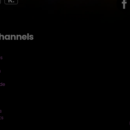
hannels
ts
s
sde
s
ts