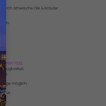
durch ätherische Öle & Kräuter
0 Min.
61965617022
.
erfügbarkeit.
hbar.
Vorlage möglich.
Taunus