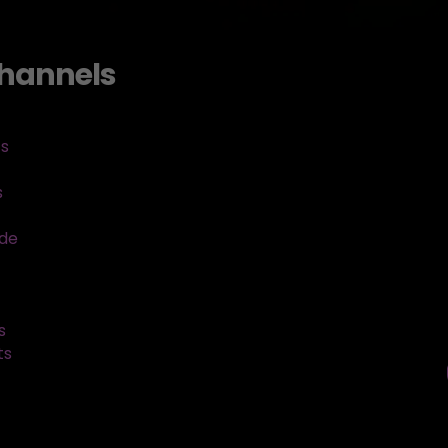
hannels
ts
s
sde
s
ts