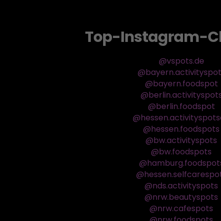
Top-Instagram-C
@vspots.de
@bayern.activityspo
@bayern.foodspot
@berlin.activityspot
@berlin.foodspot
@hessen.activityspot
@hessen.foodspots
@bw.activityspots
@bw.foodspots
@hamburg.foodspot
@hessen.selfcarespo
@nds.activityspots
@nrw.beautyspots
@nrw.cafespots
@nrw.foodspots