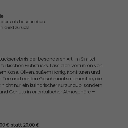
ie
anders als beschrieben,
 Geld zurück!
tückserlebnis der besonderen Art: Im Simitci
s türkischen Frühstücks. Lass dich verführen von
m Käse, Oliven, süßem Honig, Konfitüren und
hem Tee und echten Geschmacksmomenten, die
t nicht nur ein kulinarischer Kurzurlaub, sondern
und Genuss in orientalischer Atmosphäre –
90 € statt 29,00 €.