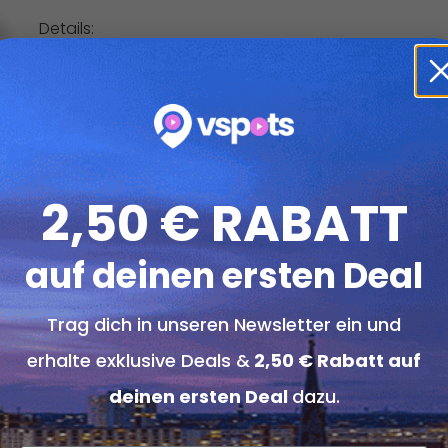
Details:
Pro Person 1x Single Frühstück.
Single Frühstück: Putensalami, Tomaten, Gurken, Hirte
Marmelade, Oliven, Börek, Brotsorten & 2 Gläser Tee.
Konditionen
2,50 € RABATT
Der Gutschein ist 3 Monate ab Kauf einlösbar.
Reservierung verbindlich erforderlich unter
017866
auf deinen ersten Deal
Die Einlösung des Gutscheins ist ausschließlich bei 
Trag dich in unseren Newsletter ein und
Adresse:
Kuckelke 3, 44135 Dortmund
erhalte exklusive Deals &
2,50 € Rabatt auf
Telefon:
01786658489
deinen ersten Deal
dazu.
Web:
simitcidunyasi.com