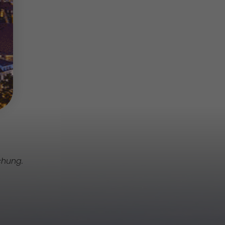
chung.