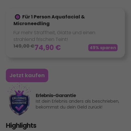
Für 1 Person Aquafacial &
Microneedling
Für mehr Straffheit, Glätte und einen
strahlend frischen Teint!
149,00
€
74,90
€
49% sparen
Jetzt kaufen
Erlebnis-Garantie
Ist dein Erlebnis anders als beschrieben,
bekommst du dein Geld zurück!
Highlights