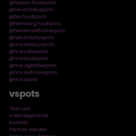
@hessen.foodspots
@bw.activityspots
@bw.foodspots
@hamburg.foodspots
@hessen.selfcarespots
@nds.activityspots
@nrw.beautyspots
@nrw.cafespots
@nrw.foodspots
@nrw.nightlifespots
@nrw.selfcarespots
@nrw.spots
vspots
Über uns
Erlebnisgarantie
Kontakt
Partner werden