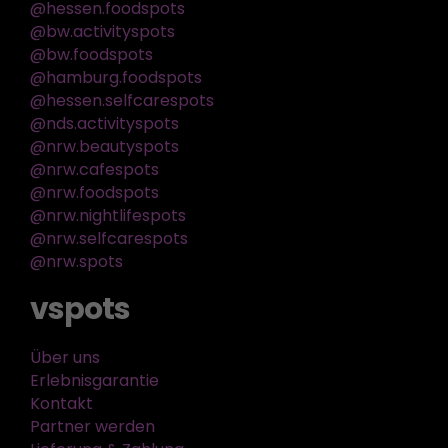
@hessen.foodspots
@bw.activityspots
@bw.foodspots
@hamburg.foodspots
@hessen.selfcarespots
@nds.activityspots
@nrw.beautyspots
@nrw.cafespots
@nrw.foodspots
@nrw.nightlifespots
@nrw.selfcarespots
@nrw.spots
vspots
Über uns
Erlebnisgarantie
Kontakt
Partner werden