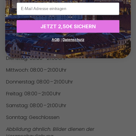
xxx
Telefon:
0177 9638911
Web:
instagram.com/slkonzept
JETZT 2,50€ SICHERN
Öffnungszeiten:
AGB
|
Datenschutz
Montag: 08:00 – 21:00 Uhr
Dienstag: 08:00 – 21:00 Uhr
Mittwoch: 08:00 – 21:00 Uhr
Donnerstag: 08:00 – 21:00 Uhr
Freitag: 08:00 – 21:00 Uhr
Samstag: 08:00 – 21:00 Uhr
Sonntag: Geschlossen
Abbildung ähnlich. Bilder dienen der