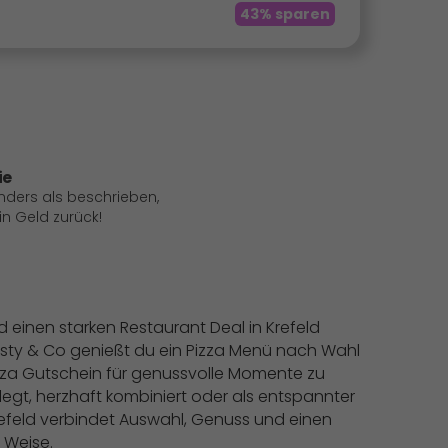
43% sparen
ie
anders als beschrieben,
 Geld zurück!
d einen starken Restaurant Deal in Krefeld
 Rusty & Co genießt du ein Pizza Menü nach Wahl
izza Gutschein für genussvolle Momente zu
legt, herzhaft kombiniert oder als entspannter
refeld verbindet Auswahl, Genuss und einen
 Weise.