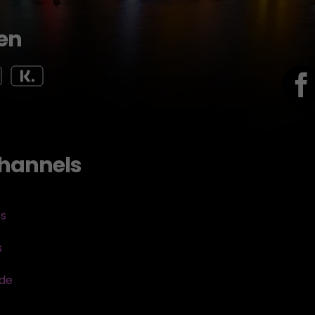
en
hannels
ts
s
sde