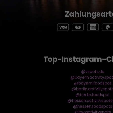
Zahlungsart
Top-Instagram-C
@vspots.de
@bayern.activityspo
@bayern.foodspot
@berlin.activityspot
@berlin.foodspot
@hessen.activityspot
@hessen.foodspots
@bw.activityspots