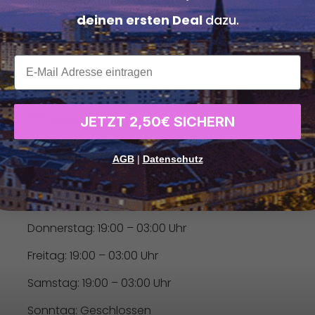
Die Einlösung des Gutscheins ist ausschließlich bei 
deinen ersten Deal
dazu.
Adresse:
Magdeburger Str. 27, 47800 Krefeld
xxx
Telefon:
0176 32462095
Website:
instagram.com/rustyco.pizzeria
Öffnungszeiten:
JETZT 2,50€ SICHERN
Montag: 20:00 – 01:30 Uhr
AGB
|
Datenschutz
Dienstag: 19:00 – 03:00 Uhr
Mittwoch: 19:00 – 03:00 Uhr
Donnerstag: 19:00 – 03:00 Uhr
Freitag: 19:00 – 03:00 Uhr
Samstag: 19:00 – 03:00 Uhr
Sonntag: Geschlossen