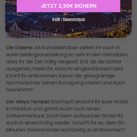
Das U-Boot:
Ihr seid eine Forschergruppe in den
JETZT 2,50€ SICHERN
Tiefen des Meeres, unterwegs in einem alten, aber
funktionstüchtigen U-Boot. Doch plötzlich fällt der
AGB
|
Datenschutz
Sauerstoffgenerator aus. Schafft ihr es, ihn
rechtzeitig wieder zu starten, bevor euch die Luft
ausgeht?
Die Galerie:
Als Kunstliebhaber verliert ihr euch in
eurer Lieblingsausstellung so sehr in den Gemälden,
dass ihr die Zeit völlig vergesst. Erst als die Lichter
ausgehen, merkt ihr, dass ihr eingeschlossen seid.
Könnt ihr entkommen, bevor der griesgrämige
Nachtwächter seinen Rundgang startet und euch
festnimmt?
Der Maya Tempel:
Erschöpft erreicht ihr euer Hostel
in Frankfurt und gönnt euch noch einen
Schlummertrunk. Doch beim Aufwachen findet ihr
euch in einem Käfig wieder. Schafft ihr es, dem 60-
Minuten-Serienmörder rechtzeitig zu entkommen?