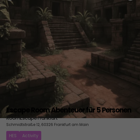
Escape Room Abenteuer für 5 Personen
RoomEscape Frankfurt
Schmidtstraße 12, 60326 Frankfurt am Main
HES
Activity