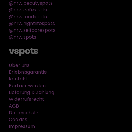
@nrw.beautyspots
@nrw.cafespots
@nrw.foodspots
@nrw.nightlifespots
@nrw.selfcarespots
@nrw.spots
vspots
Über uns
Erlebnisgarantie
Kontakt
Partner werden
Lieferung & Zahlung
Widerrufsrecht
AGB
Datenschutz
Cookies
Impressum