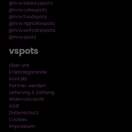
@nrw.beautyspots
@nrw.cafespots
@nrw.foodspots
@nrw.nightlifespots
@nrw.selfcarespots
@nrw.spots
vspots
Über uns
Erlebnisgarantie
Kontakt
Partner werden
Lieferung & Zahlung
Widerrufsrecht
AGB
Datenschutz
Cookies
Impressum