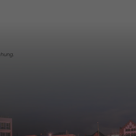
chung.