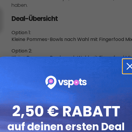
haben.
Deal-Übersicht
Option 1:
Kleine Pommes-Bowls nach Wahl mit Fingerfood Mix f
Option 2:
Kleine Pommes-Bowls nach Wahl mit Fingerfood Mix f
Details:
Pro Person 1x kleine Bowl mit Dip.
Bowls zur Auswahl: Chicken Planet Bowl, Meeres Plan
Bowl.
2,50 € RABATT
Option 1: 1x Fingerfood bestehend aus Chili Cheese Nu
Option 2: 2x Fingerfoodbestehend aus Chili Cheese Nu
auf deinen ersten Deal