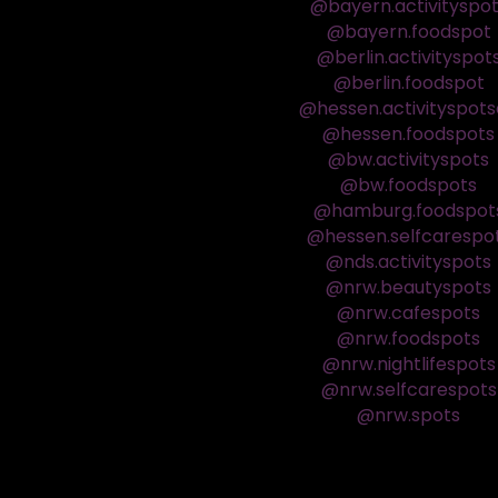
@bayern.activityspo
@bayern.foodspot
@berlin.activityspot
@berlin.foodspot
@hessen.activityspot
@hessen.foodspots
@bw.activityspots
@bw.foodspots
@hamburg.foodspot
@hessen.selfcarespo
@nds.activityspots
@nrw.beautyspots
@nrw.cafespots
@nrw.foodspots
@nrw.nightlifespots
@nrw.selfcarespots
@nrw.spots