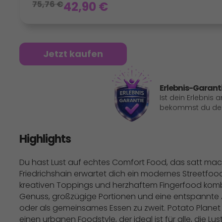
75,76
€
42,90
€
Jetzt kaufen
Erlebnis-Garant
Ist dein Erlebnis 
bekommst du dein
Highlights
Du hast Lust auf echtes Comfort Food, das satt macht
Friedrichshain erwartet dich ein modernes Streetf
kreativen Toppings und herzhaftem Fingerfood kombi
Genuss, großzügige Portionen und eine entspannte 
oder als gemeinsames Essen zu zweit. Potato Planet st
einen urbanen Foodstyle, der ideal ist für alle, die L