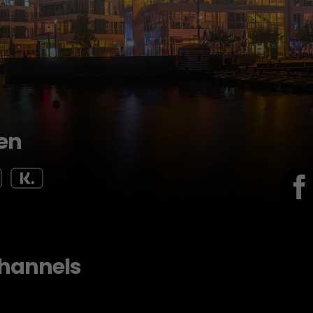
en
hannels