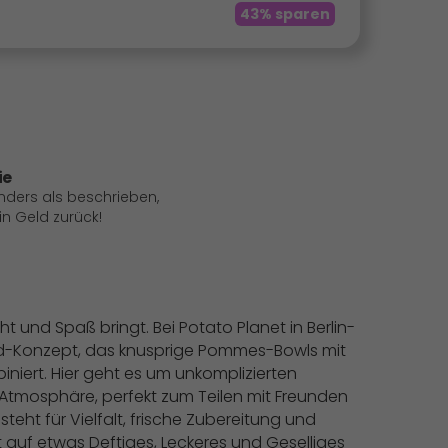
43% sparen
ie
anders als beschrieben,
 Geld zurück!
 und Spaß bringt. Bei Potato Planet in Berlin-
ood-Konzept, das knusprige Pommes-Bowls mit
niert. Hier geht es um unkomplizierten
Atmosphäre, perfekt zum Teilen mit Freunden
eht für Vielfalt, frische Zubereitung und
ust auf etwas Deftiges, Leckeres und Geselliges