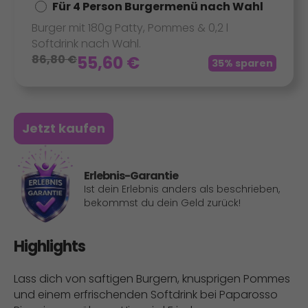
Für 4 Person Burgermenü nach Wahl
Burger mit 180g Patty, Pommes & 0,2 l
Softdrink nach Wahl.
86,80
€
55,60
€
35% sparen
Jetzt kaufen
Erlebnis-Garantie
Ist dein Erlebnis anders als beschrieben,
bekommst du dein Geld zurück!
Highlights
Lass dich von saftigen Burgern, knusprigen Pommes
und einem erfrischenden Softdrink bei Paparosso