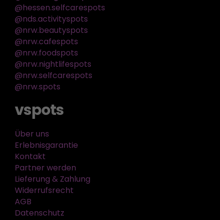
@hessen.selfcarespots
@nds.activityspots
@nrw.beautyspots
@nrw.cafespots
@nrw.foodspots
@nrw.nightlifespots
@nrw.selfcarespots
@nrw.spots
vspots
Über uns
Erlebnisgarantie
Kontakt
Partner werden
Lieferung & Zahlung
Widerrufsrecht
AGB
Datenschutz