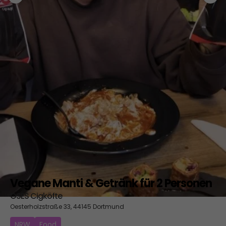
Vegane Manti & Getränk für 2 Personen
OSES Cigköfte
Oesterholzstraße 33, 44145 Dortmund
NRW
Food