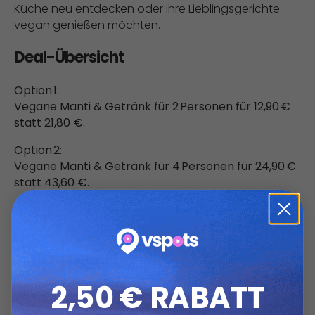
Küche neu entdecken oder ihre Lieblingsgerichte
vegan genießen möchten.
Deal-Übersicht
Option 1:
Vegane Manti & Getränk für 2 Personen für 12,90 €
statt 21,80 €.
Option 2:
Vegane Manti & Getränk für 4 Personen für 24,90 €
statt 43,60 €.
Details:
Jeweils 1x Manti M und 1 Getränk pro Person.
Vegane Manti sind eine pflanzliche Variante der
traditionellen türkischen Teigtaschen. Sie werden
2,50 € RABATT
genau wie klassische Manti gekocht und
anschließend mit veganem Joghurt, Knoblauch und