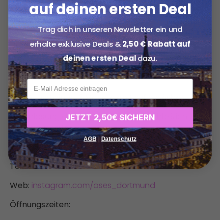
auf deinen ersten Deal
einer würzigen Paprika- oder Butter-Alternative
serviert.
Trag dich in unseren Newsletter ein und
Auswahl aus: Manti Kartoffel & Manti Kartoffel mit
erhalte exklusive Deals &
2,50 € Rabatt auf
Spinat.
deinen ersten Deal
dazu.
Konditionen
xxx
Der Gutschein ist 6 Monate ab Kauf einlösbar.
Die Einlösung des Gutscheins ist ausschließlich bei
JETZT 2,50€ SICHERN
Vorlage möglich.
AGB
|
Datenschutz
Adresse:
Oesterholzstraße 33, 44145 Dortmund
Telefon:
0231 13747093
Web:
instagram.com/oses_dortmund
Öffnungszeiten: