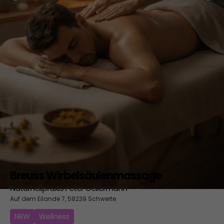
Breuss Wirbelsäulenmassage
Naturheilpraxis Peter Gellermann
Auf dem Eilande 7, 58239 Schwerte
NRW
Wellness