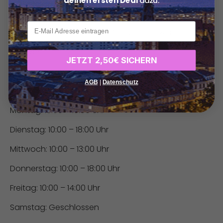
deinen ersten Deal
dazu.
Die Einlösung des Gutscheins ist ausschließlich bei
Vorlage möglich.
xxx
Adresse:
Auf dem Eilande 7, 58239 Schwerte
Telefon:
02304 18293
JETZT 2,50€ SICHERN
Web:
www.naturheilkunde-treff.de
AGB
|
Datenschutz
Öffnungszeiten:
Montag: 10:00 – 18:00 Uhr
Dienstag: 10:00 – 18:00 Uhr
Mittwoch: 10:00 – 13:00 Uhr
Donnerstag: 10:00 – 18:00 Uhr
Freitag: 10:00 – 14:00 Uhr
Samstag: Geschlossen