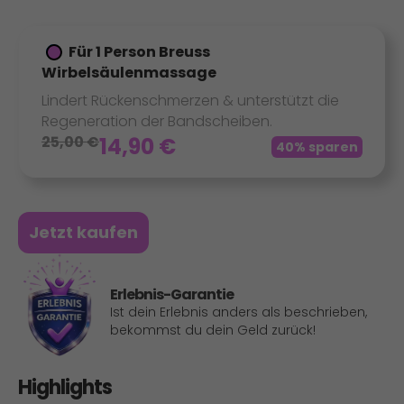
Für 1 Person Breuss
Wirbelsäulenmassage
Lindert Rückenschmerzen & unterstützt die
Regeneration der Bandscheiben.
25,00
€
14,90
€
40% sparen
Jetzt kaufen
Erlebnis-Garantie
Ist dein Erlebnis anders als beschrieben,
bekommst du dein Geld zurück!
Highlights