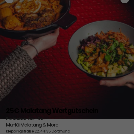
25€ Malatang Wertgutschein
Einlösbar So.-Do.
Mu-Kii Malatang & More
Kleppingstraße 22, 44135 Dortmund