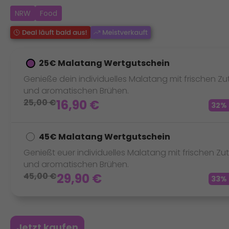
NRW
Food
25€ Malatang Wertgutschein
Genieße dein individuelles Malatang mit frischen Z
und aromatischen Brühen.
25,00
€
16,90
€
32%
45€ Malatang Wertgutschein
Genießt euer individuelles Malatang mit frischen Zu
und aromatischen Brühen.
45,00
€
29,90
€
33%
Jetzt kaufen