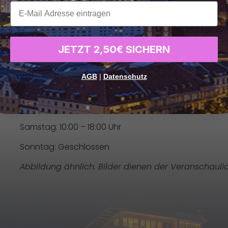
xxx
Öffnungszeiten:
Montag: 10:00 – 18:00 Uhr
Dienstag: 10:00 – 18:00 Uhr
JETZT 2,50€ SICHERN
Mittwoch: 10:00 – 18:00 Uhr
AGB
|
Datenschutz
Donnerstag: 10:00 – 18:00 Uhr
Freitag: 10:00 – 18:00 Uhr
Samstag: 10:00 – 18:00 Uhr
Sonntag: Geschlossen
Abbildung ähnlich. Bilder dienen der Veranschauli