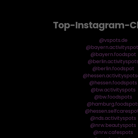
Top-Instagram-C
@vspots.de
@bayern.activityspo
@bayern.foodspot
@berlin.activityspot
@berlin.foodspot
@hessen.activityspot
@hessen.foodspots
@bw.activityspots
@bw.foodspots
@hamburg.foodspot
@hessen.selfcarespo
@nds.activityspots
@nrw.beautyspots
@nrw.cafespots