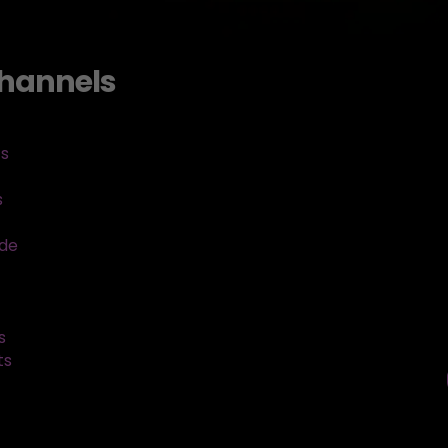
hannels
ts
s
sde
s
ts