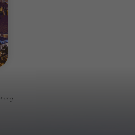
chung.