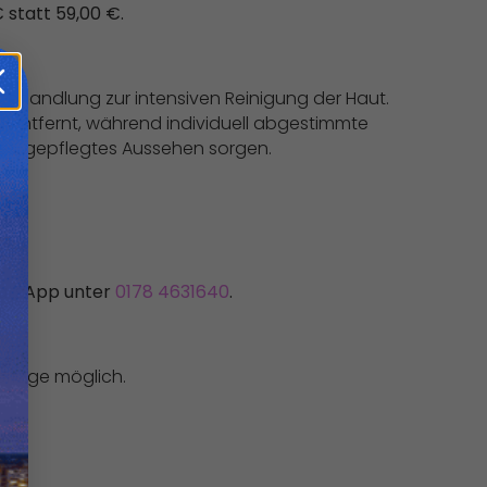
€ statt 59,00 €.
sbehandlung zur intensiven Reinigung der Haut.
 entfernt, während individuell abgestimmte
hes, gepflegtes Aussehen sorgen.
hatsApp unter
0178 4631640
.
Vorlage möglich.