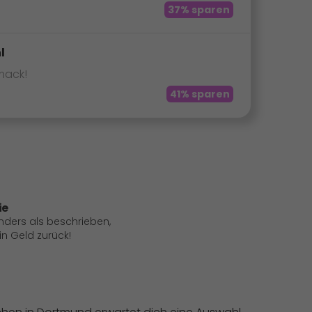
37% sparen
l
mack!
41% sparen
ie
anders als beschrieben,
 Geld zurück!