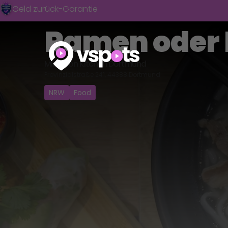
Skip
Geld zurück-Garantie
to
Ramen oder 
content
Ming Son Kitchen Dortmund
Provinzialstraße 241, 44388 Dortmund
NRW
Food