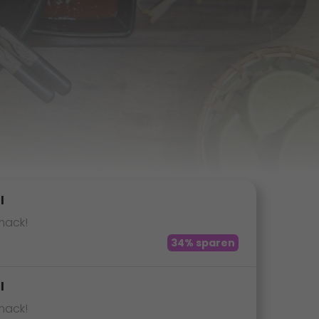
l
mack!
34% sparen
l
mack!