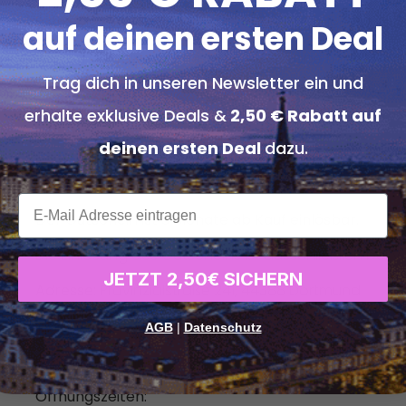
Pho: Reisbandnudel, Fleischbrühe, Koriander, Frühlings
auf deinen ersten Deal
Ramen sind eine japanische Nudelsuppe mit kräftiger
Ei oder Gemüse.
Trag dich in unseren Newsletter ein und
erhalte exklusive Deals &
2,50 € Rabatt auf
Pho ist eine vietnamesische Suppe mit Reisnudeln, kl
oder Huhn, serviert mit frischen Kräutern.
deinen ersten Deal
dazu.
Konditionen
xxx
Der Gutschein ist 3 Monate ab Kauf einlösbar.
Die Einlösung des Gutscheins ist ausschließlich bei 
JETZT 2,50€ SICHERN
Adresse:
Provinzialstraße 241, 44388 Dortmund
Telefon:
0231 88205587
AGB
|
Datenschutz
Web:
mingsonkitchen.de
Öffnungszeiten: