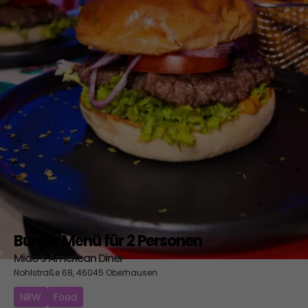
Burger Menü für 2 Personen
Mido‘s American Diner
Nohlstraße 68, 46045 Oberhausen
NRW
Food