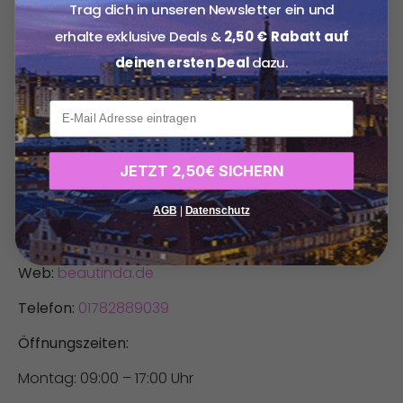
oder invasive Eingriffe.
Trag dich in unseren Newsletter ein und
erhalte exklusive Deals &
2,50 € Rabatt auf
Konditionen
deinen ersten Deal
dazu.
Der Gutschein ist 6 Monate ab Kauf einlösbar.
xxx
Reservierung verbindlich erforderlich unter
01782889039
mir Angabe des Gutscheincodes.
JETZT 2,50€ SICHERN
Die Einlösung des Gutscheins ist ausschließlich bei
Vorlage möglich.
AGB
|
Datenschutz
Adresse:
Marktstraße 65, 46045 Oberhausen
Web:
beautinda.de
Telefon:
01782889039
Öffnungszeiten:
Montag: 09:00 – 17:00 Uhr