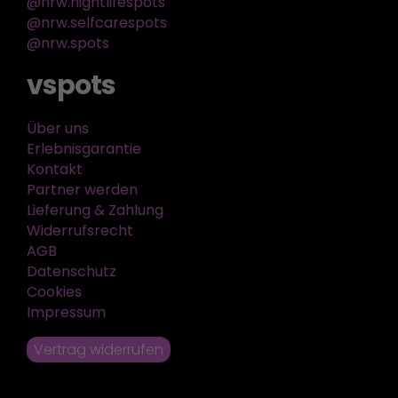
@nrw.nightlifespots
@nrw.selfcarespots
@nrw.spots
vspots
Über uns
Erlebnisgarantie
Kontakt
Partner werden
Lieferung & Zahlung
Widerrufsrecht
AGB
Datenschutz
Cookies
Impressum
Vertrag widerrufen