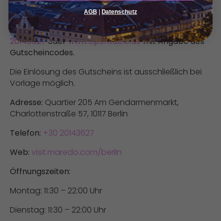
Der Gutschein ist 6 Monate ab Kauf einlösbar.
AGB
|
Datenschutz
Reservierung verbindlich erforderlich unter
+30
20143627
oder
www.opentable.de
mit Angabe des
Gutscheincodes.
Die Einlösung des Gutscheins ist ausschließlich bei
Vorlage möglich.
Adresse:
Quartier 205 Am Gendarmenmarkt,
Charlottenstraße 57, 10117 Berlin
Telefon:
+30 20143627
Web:
visit.maredo.com/berlin
Öffnungszeiten:
Montag: 11:30 – 22:00 Uhr
Dienstag: 11:30 – 22:00 Uhr