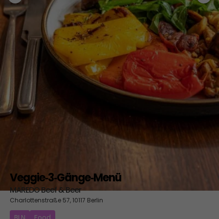
Veggie‑3‑Gänge‑Menü
MAREDO Beef & Beer
Charlottenstraße 57, 10117 Berlin
BLN
Food