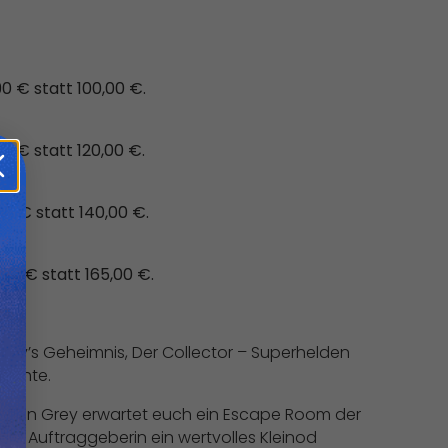
0 € statt 100,00 €.
0 € statt 120,00 €.
0 € statt 140,00 €.
90 € statt 165,00 €.
ey’s Geheimnis, Der Collector – Superhelden
hichte.
tian Grey erwartet euch ein Escape Room der
 eure Auftraggeberin ein wertvolles Kleinod