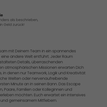
ie
anders als beschrieben,
 Geld zurück!
nsam mit Deinem Team in ein spannendes
n eine andere Welt entführt. Jeder Raum
estalteten Details, überraschenden
en atmosphärischen Missionen erwarten Dich
, in denen nur Teamwork, Logik und Kreativität
ische Welten oder nervenaufreibende
rsten Minute an in seinen Bann. Das Escape
, Paare, Familien oder Kolleginnen und
rleben möchten. Euch erwartet ein intensives
el und gemeinsamem Mitfiebern.