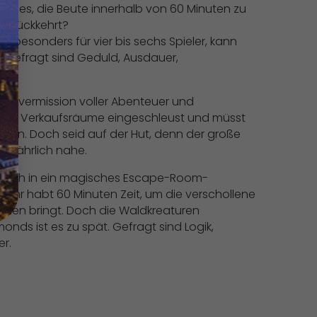
 ihr es, die Beute innerhalb von 60 Minuten zu
 zurückkehrt?
h besonders für vier bis sechs Spieler, kann
. Gefragt sind Geduld, Ausdauer,
ercovermission voller Abenteuer und
in die Verkaufsräume eingeschleust und müsst
inden. Doch seid auf der Hut, denn der große
gefährlich nahe.
 euch in ein magisches Escape-Room-
 Ihr habt 60 Minuten Zeit, um die verschollene
lzen bringt. Doch die Waldkreaturen
ds ist es zu spät. Gefragt sind Logik,
r.