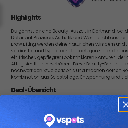
Highlights
Du gönnst dir eine Beauty-Auszeit in Dortmund, bei de
Detail auf Präzision, Ästhetik und Wohlgefühl ausgeric
Brow Lifting werden deine natürlichen Wimpern und
verdichtet und typgerecht betont, ganz ohne Extension
ein frischer, gepflegter Look mit klaren Konturen, de
Alltag sichtbar verschönert. Diese Beauty-Behandlu
hochwertigen Studioerlebnis und machen deinen Bea
Kombination aus Selbstpflege, Entspannung und sic
Deal-Übersicht
Option 1:
Lash Lifting mit Färben für 1 Person für 24,90 € statt
Option 2:
Brow Lifting mit Färben & Zupfen für 1 Person für 24,