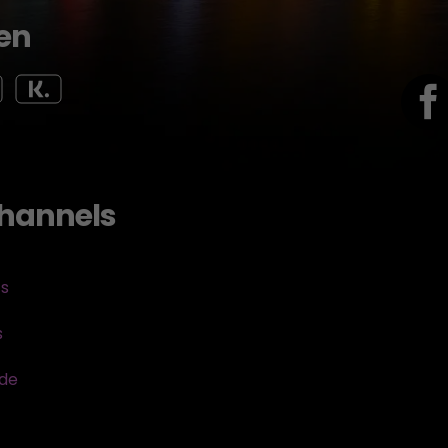
en
hannels
ts
s
sde