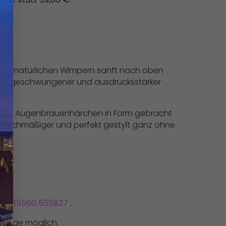
0 €.
er die natürlichen Wimpern sanft nach oben
ger, geschwungener und ausdrucksstärker
der die Augenbrauenhärchen in Form gebracht
, gleichmäßiger und perfekt gestylt ganz ohne
+49 15560 555827
.
Vorlage möglich.