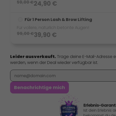
59,00
€
24,90
€
Für 1 Person Lash & Brow Lifting
Für vollere, natürlich betonte Augen!
99,00
€
39,90
€
Leider ausverkauft.
Trage deine E-Mail-Adresse e
werden, wenn der Deal wieder verfügbar ist.
E-Mail
Benachrichtige mich
Erlebnis-Garant
Ist dein Erlebnis 
bekommst du dein