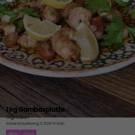
1 kg Gambasplatte
Gigi Italian
Hohenstaufenring 11, 50674 Köln
NRW
Food