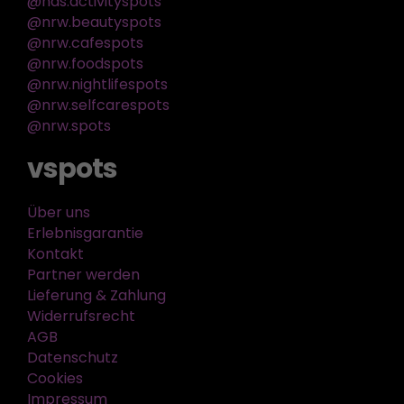
@nds.activityspots
@nrw.beautyspots
@nrw.cafespots
@nrw.foodspots
@nrw.nightlifespots
@nrw.selfcarespots
@nrw.spots
vspots
Über uns
Erlebnisgarantie
Kontakt
Partner werden
Lieferung & Zahlung
Widerrufsrecht
AGB
Datenschutz
Cookies
Impressum