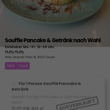
Souffle Pancake & Getränk nach Wahl
Einlösbar Mo.-Fr. 12-20 Uhr
Fluffy Fluffy
Willy-Brandt-Platz 16, 45127 Essen
NRW
Food
Für 1 Person Soufflé Pancake &
Getränk
Genieß fluffige Pancakes & Getränk nach
AUSVERKAUFT
Wahl!
15,40
€
9,90
€