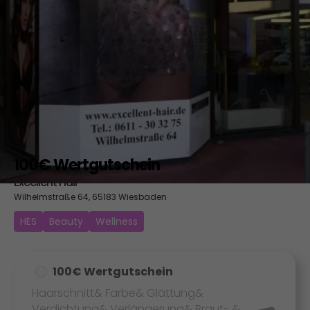
100€ Wertgutschein
Excellent Hair
Wilhelmstraße 64, 65183 Wiesbaden
HES
Beauty
Wellness
100€ Wertgutschein
Haarschnitt& Farbe& Glättung&
Verdichtung& Verlängerung& Braut- &