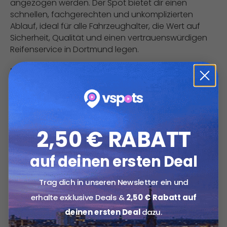
angezogen werden. Der Spot bietet dir einen
schnellen, fachgerechten und unkomplizierten
Ablauf, ideal für alle Fahrzeughalter, die Wert auf
Sicherheit, Qualität und einen vertrauenswürdigen
Reifenservice in Dortmund legen.
Deal-Übersicht
Option 1:
Reifenwechsel bis 17 Zoll für 1 PKW für 49,90 € statt
100,00 €.
2,50 € RABATT
Option 2:
Reifenwechsel bis 20 Zoll für 1 PKW für 69,90 € statt
auf deinen ersten Deal
150,00 €.
Trag dich in unseren Newsletter ein und
Details:
erhalte exklusive Deals &
2,50 € Rabatt auf
Ablauf:
deinen ersten Deal
dazu.
Abnehmen der alten Reifen, montieren der neuen
Reifen, Auswuchten & Druckluft und Ventil Check.