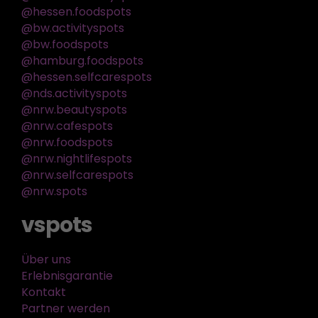
@hessen.foodspots
@bw.activityspots
@bw.foodspots
@hamburg.foodspots
@hessen.selfcarespots
@nds.activityspots
@nrw.beautyspots
@nrw.cafespots
@nrw.foodspots
@nrw.nightlifespots
@nrw.selfcarespots
@nrw.spots
vspots
Über uns
Erlebnisgarantie
Kontakt
Partner werden