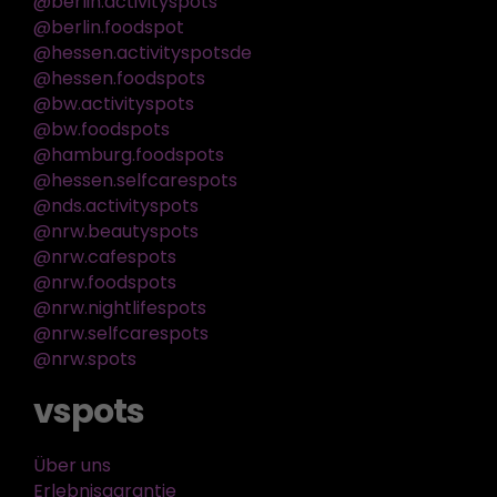
@berlin.activityspots
@berlin.foodspot
@hessen.activityspotsde
@hessen.foodspots
@bw.activityspots
@bw.foodspots
@hamburg.foodspots
@hessen.selfcarespots
@nds.activityspots
@nrw.beautyspots
@nrw.cafespots
@nrw.foodspots
@nrw.nightlifespots
@nrw.selfcarespots
@nrw.spots
vspots
Über uns
Erlebnisgarantie