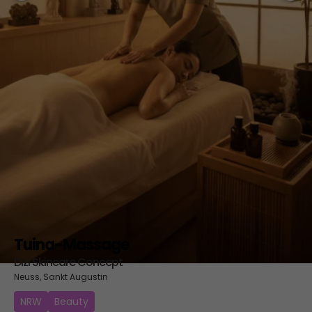
Tuina-Massage
Dizi Skincare Concept
Neuss, Sankt Augustin
NRW
Beauty