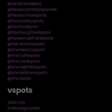
@berlin.foodspot
@hessen.activityspotsde
@hessen.foodspots
@bw.activityspots
@bw.foodspots
@hamburg.foodspots
@hessen.selfcarespots
@nds.activityspots
@nrw.beautyspots
@nrw.cafespots
@nrw.foodspots
@nrw.nightlifespots
@nrw.selfcarespots
@nrw.spots
vspots
Über uns
Erlebnisgarantie