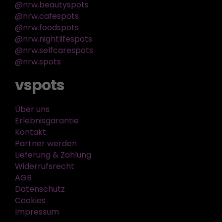
@nrw.beautyspots
@nrw.cafespots
@nrw.foodspots
@nrw.nightlifespots
@nrw.selfcarespots
@nrw.spots
vspots
Über uns
Erlebnisgarantie
Kontakt
Partner werden
Lieferung & Zahlung
Widerrufsrecht
AGB
Datenschutz
Cookies
Impressum