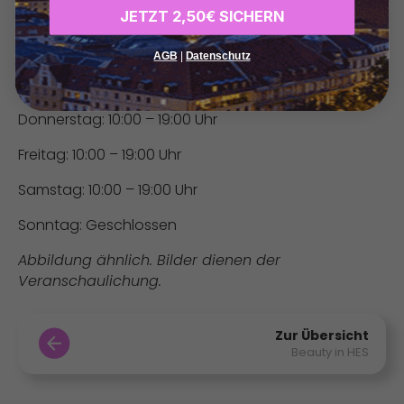
Montag: 10:00 – 19:00 Uhr
JETZT 2,50€ SICHERN
Dienstag: 10:00 – 19:00 Uhr
AGB
|
Datenschutz
Mittwoch: 10:00 – 19:00 Uhr
Donnerstag: 10:00 – 19:00 Uhr
Freitag: 10:00 – 19:00 Uhr
Samstag: 10:00 – 19:00 Uhr
Sonntag: Geschlossen
Abbildung ähnlich. Bilder dienen der
Veranschaulichung.
Zur Übersicht
Beauty in HES