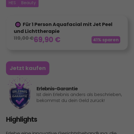
HES
Beauty
Für 1 Person Aquafacial mit Jet Peel
und Lichttherapie
119,00
€
69,90
€
41% sparen
Jetzt kaufen
Erlebnis-Garantie
Ist dein Erlebnis anders als beschrieben,
bekommst du dein Geld zurück!
Highlights
Erlebe eine innovative Gesichtsbehandlung, die