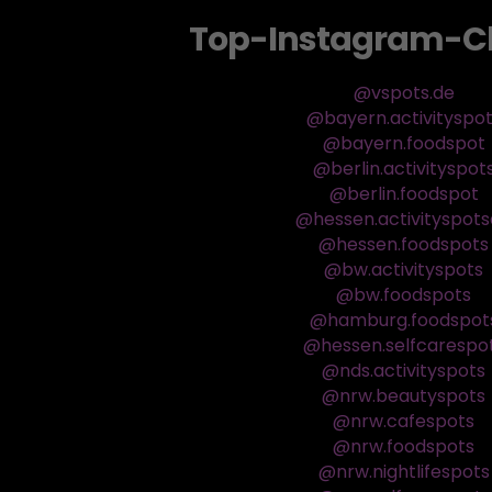
Top-Instagram-C
@vspots.de
@bayern.activityspo
@bayern.foodspot
@berlin.activityspot
@berlin.foodspot
@hessen.activityspot
@hessen.foodspots
@bw.activityspots
@bw.foodspots
@hamburg.foodspot
@hessen.selfcarespo
@nds.activityspots
@nrw.beautyspots
@nrw.cafespots
@nrw.foodspots
@nrw.nightlifespots