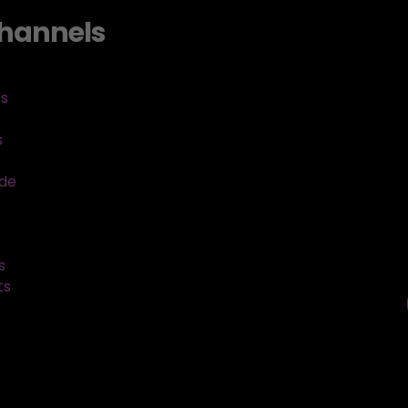
hannels
ts
s
sde
s
ts