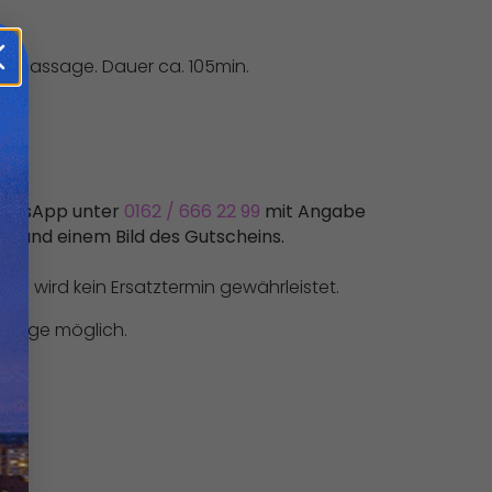
ußmassage. Dauer ca. 105min.
WhatsApp unter
0162 / 666 22 99
mit Angabe
n und einem Bild des Gutscheins.
ge wird kein Ersatztermin gewährleistet.
Vorlage möglich.