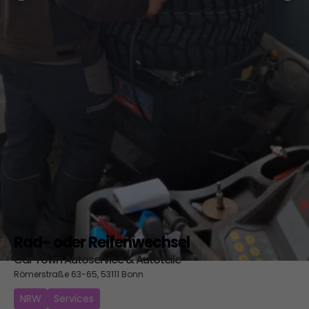
Rad- oder Reifenwechsel
Car Town Autoservice & Autoteile
Römerstraße 63-65, 53111 Bonn
NRW
Services