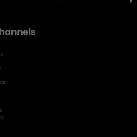
hannels
ts
s
sde
s
ts