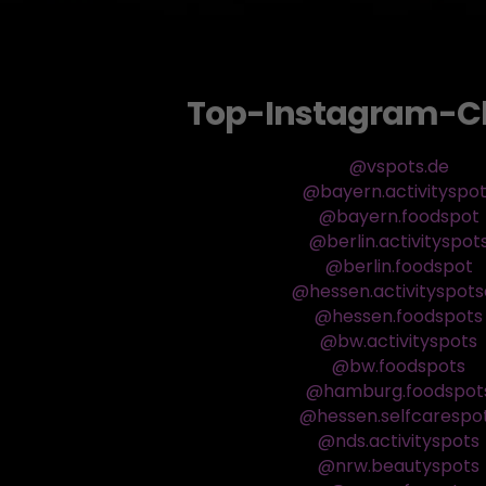
Top-Instagram-C
@vspots.de
@bayern.activityspo
@bayern.foodspot
@berlin.activityspot
@berlin.foodspot
@hessen.activityspot
@hessen.foodspots
@bw.activityspots
@bw.foodspots
@hamburg.foodspot
@hessen.selfcarespo
@nds.activityspots
@nrw.beautyspots