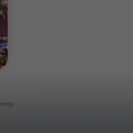
chung.