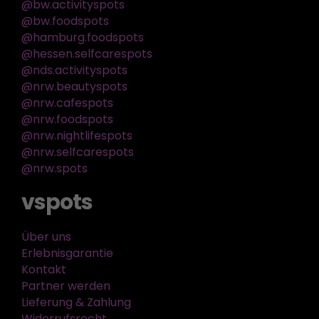
@bw.activityspots
@bw.foodspots
@hamburg.foodspots
@hessen.selfcarespots
@nds.activityspots
@nrw.beautyspots
@nrw.cafespots
@nrw.foodspots
@nrw.nightlifespots
@nrw.selfcarespots
@nrw.spots
vspots
Über uns
Erlebnisgarantie
Kontakt
Partner werden
Lieferung & Zahlung
Widerrufsrecht