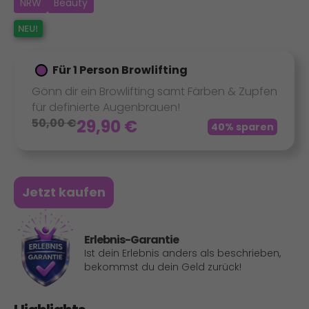
NRW
Beauty
Für 1 Person Browlifting
Gönn dir ein Browlifting samt Färben & Zupfen
für definierte Augenbrauen!
50,00
€
29,90
€
40% sparen
Jetzt kaufen
Erlebnis-Garantie
Ist dein Erlebnis anders als beschrieben,
bekommst du dein Geld zurück!