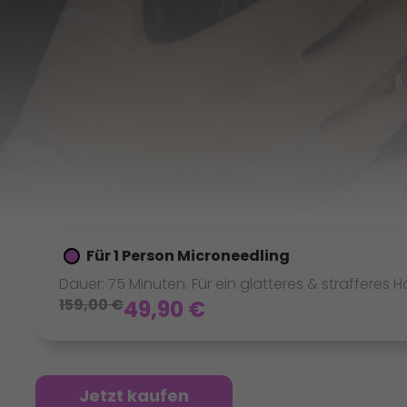
Für 1 Person Microneedling
Dauer: 75 Minuten. Für ein glatteres & strafferes H
159,00
€
49,90
€
Jetzt kaufen