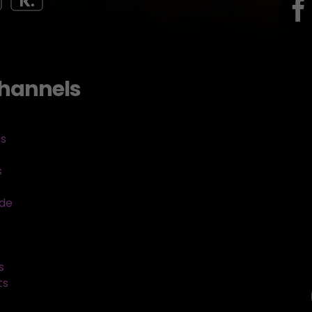
hannels
ts
s
sde
s
ts