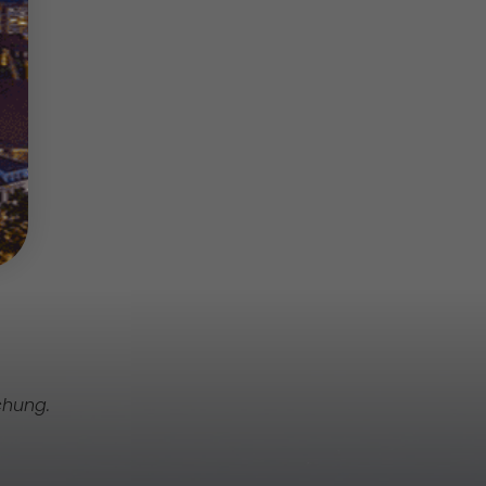
chung.