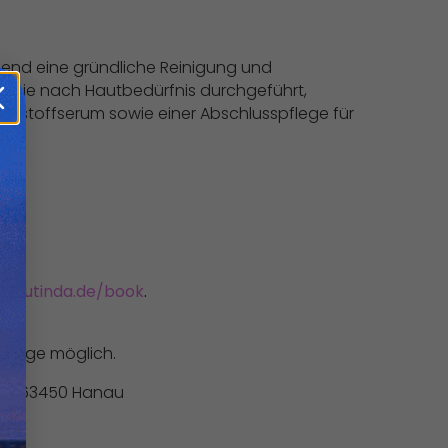
ßend eine gründliche Reinigung und
ng je nach Hautbedürfnis durchgeführt,
rkstoffserum sowie einer Abschlusspflege für
beautinda.de/book
.
Vorlage möglich.
m 1, 63450 Hanau