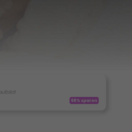
autbild!
68% sparen