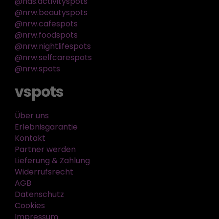
@nds.activityspots
@nrw.beautyspots
@nrw.cafespots
@nrw.foodspots
@nrw.nightlifespots
@nrw.selfcarespots
@nrw.spots
vspots
Über uns
Erlebnisgarantie
Kontakt
Partner werden
Lieferung & Zahlung
Widerrufsrecht
AGB
Datenschutz
Cookies
Impressum