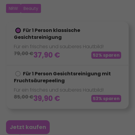
NRW
Beauty
Für 1 Person klassische
Gesichtsreinigung
Für ein frisches und sauberes Hautbild!
79,00
€
37,90
€
52% sparen
Für 1 Person Gesichtsreinigung mit
Fruchtsäurepeeling
Für ein frisches und sauberes Hautbild!
85,00
€
39,90
€
53% sparen
Jetzt kaufen