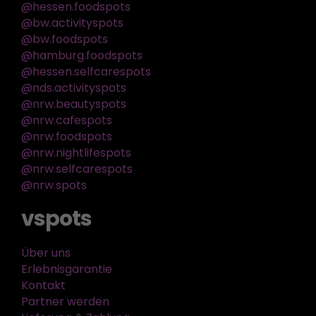
@hessen.foodspots
@bw.activityspots
@bw.foodspots
@hamburg.foodspots
@hessen.selfcarespots
@nds.activityspots
@nrw.beautyspots
@nrw.cafespots
@nrw.foodspots
@nrw.nightlifespots
@nrw.selfcarespots
@nrw.spots
vspots
Über uns
Erlebnisgarantie
Kontakt
Partner werden