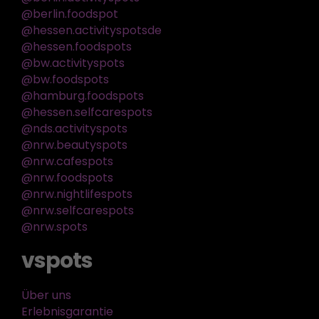
@berlin.foodspot
@hessen.activityspotsde
@hessen.foodspots
@bw.activityspots
@bw.foodspots
@hamburg.foodspots
@hessen.selfcarespots
@nds.activityspots
@nrw.beautyspots
@nrw.cafespots
@nrw.foodspots
@nrw.nightlifespots
@nrw.selfcarespots
@nrw.spots
vspots
Über uns
Erlebnisgarantie