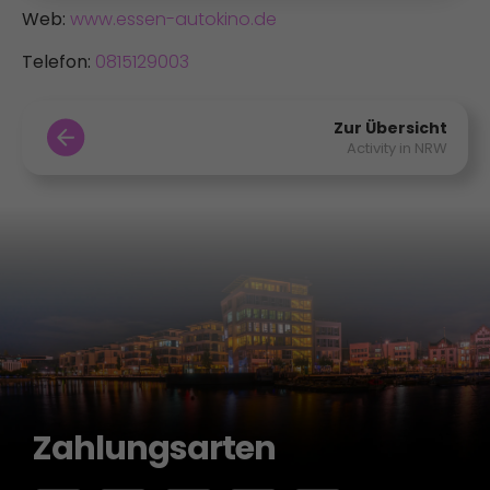
Web:
www.essen-autokino.de
Telefon:
0815129003
Zur Übersicht
Activity in NRW
Zahlungsarten