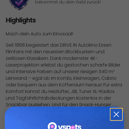
bekommst du dein Geld zurück!
Highlights
Mach dein Auto zum Kinosaal!
Seit 1968 begeistert das DRIVE IN Autokino Essen
Filmfans mit den neuesten Blockbustern und
zeitlosen Klassikern. Dank modernster 4K-
Laserprojektion erlebst du gestochen scharfe Bilder
und intensive Farben auf unserer riesigen 540 m²
Leinwand – egal ob im Kombi, Kleinwagen, Cabrio
oder bequem aus dem Kofferraum heraus! Für extra
Komfort kannst du Heizlüfter, JBL Tuner XL-Radios
und Tagfahrlichtabdeckungen kostenlos in der
Snackbar ausleihen. Und für den Snack-Hunger
gibt’s American-Style Burger, Fingerfood, Popcorn
und Nachos. Den Sound hörst du über dein
Autoradio