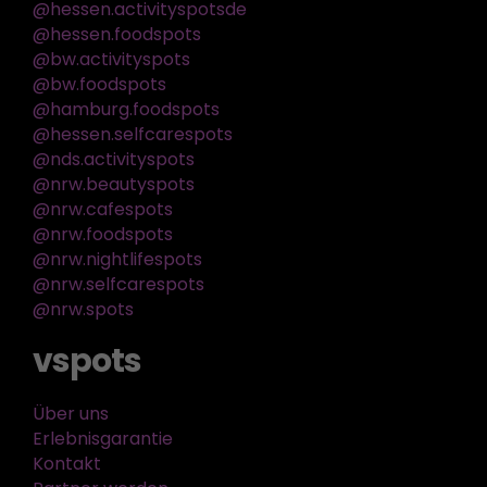
@hessen.activityspotsde
@hessen.foodspots
@bw.activityspots
@bw.foodspots
@hamburg.foodspots
@hessen.selfcarespots
@nds.activityspots
@nrw.beautyspots
@nrw.cafespots
@nrw.foodspots
@nrw.nightlifespots
@nrw.selfcarespots
@nrw.spots
vspots
Über uns
Erlebnisgarantie
Kontakt