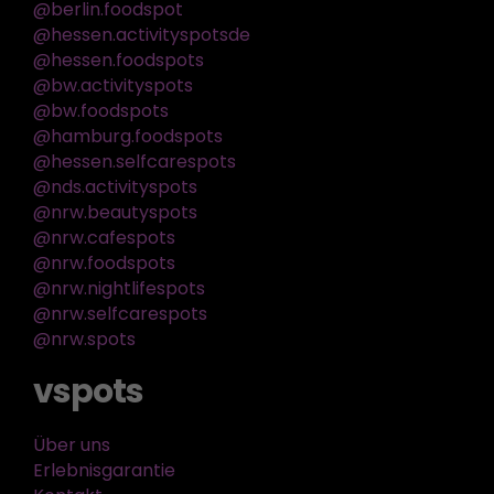
@berlin.foodspot
@hessen.activityspotsde
@hessen.foodspots
@bw.activityspots
@bw.foodspots
@hamburg.foodspots
@hessen.selfcarespots
@nds.activityspots
@nrw.beautyspots
@nrw.cafespots
@nrw.foodspots
@nrw.nightlifespots
@nrw.selfcarespots
@nrw.spots
vspots
Über uns
Erlebnisgarantie