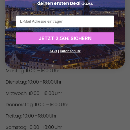
deinen ersten Deal
dazu.
Die Einlösung des Gutscheins ist ausschließlich bei
Vorlage möglich.
xxx
Adresse:
Venloer Straße 2, 40477 Düsseldorf
Telefon:
0160 / 932 464 51
JETZT 2,50€ SICHERN
Web:
aibeauty.mytreatwell.de
AGB
|
Datenschutz
Öffnungszeiten:
Montag: 10:00 – 18:00 Uhr
Dienstag: 10:00 – 18:00 Uhr
Mittwoch: 10:00 – 18:00 Uhr
Donnerstag: 10:00 – 18:00 Uhr
Freitag: 10:00 – 18:00 Uhr
Samstag: 10:00 – 18:00 Uhr