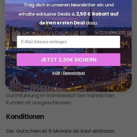
Option 5:
Trag dich in unseren Newsletter ein und
Diodenlaser-Haarentfernung für den Oberkörper
erhalte exklusive Deals &
2,50 € Rabatt auf
für 1 Person für 79,90 € statt 268,00 €.
deinen ersten Deal
dazu.
Details:
xxx
Die Diodenlaser Haarentfernung ist eine moderne
Methode, bei der Lichtimpulse gezielt die Haarwurzel
erhitzen, um das Haarwachstum langfristig zu
JETZT 2,50€ SICHERN
reduzieren. Sie eignet sich für verschiedene
Körperbereiche und wird oft gewählt, weil sie
AGB
|
Datenschutz
präzise, schonend und deutlich nachhaltiger als
Rasieren oder Wachsen ist.
Durchführung im Intimbereich bei männlichen
Kunden ist ausgeschlossen.
Konditionen
Der Gutschein ist 6 Monate ab Kauf einlösbar.