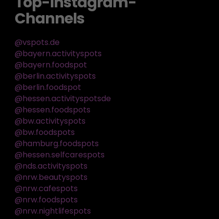
Top-Instagram-
Channels
@vspots.de
@bayern.activityspots
@bayern.foodspot
@berlin.activityspots
@berlin.foodspot
@hessen.activityspotsde
@hessen.foodspots
@bw.activityspots
@bw.foodspots
@hamburg.foodspots
@hessen.selfcarespots
@nds.activityspots
@nrw.beautyspots
@nrw.cafespots
@nrw.foodspots
@nrw.nightlifespots