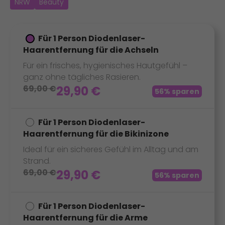
NRW
Beauty
Für 1 Person Diodenlaser-
Haarentfernung für die Achseln
Für ein frisches, hygienisches Hautgefühl –
ganz ohne tägliches Rasieren.
69,00
€
29,90
€
56% sparen
Für 1 Person Diodenlaser-
Haarentfernung für die Bikinizone
Ideal für ein sicheres Gefühl im Alltag und am
Strand.
69,00
€
29,90
€
56% sparen
Für 1 Person Diodenlaser-
Haarentfernung für die Arme