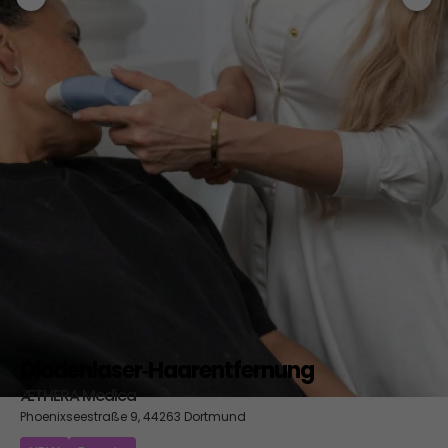
Diodenlaser‑Haarentfernung
ÆTHERA Medica
Phoenixseestraße 9, 44263 Dortmund